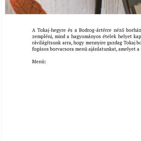
A Tokaj-hegyre és a Bodrog-ártérre néző borház
zempléni, mind a hagyományos ételek helyet ka
rávilágítsunk arra, hogy mennyire gazdag Tokaj bo
fogásos borvacsora menü ajánlatunkat, amelyet a 
​Menü: