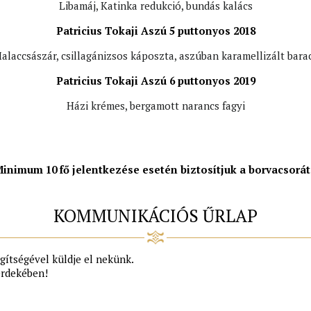
Libamáj, Katinka redukció, bundás kalács
Patricius Tokaji Aszú 5 puttonyos 2018
alaccsászár, csillagánizsos káposzta, aszúban karamellizált bara
Patricius Tokaji Aszú 6 puttonyos 2019
Házi krémes, bergamott narancs fagyi
inimum 10 fő jelentkezése esetén biztosítjuk a borvacsorá
KOMMUNIKÁCIÓS ŰRLAP
gítségével küldje el nekünk.
érdekében!