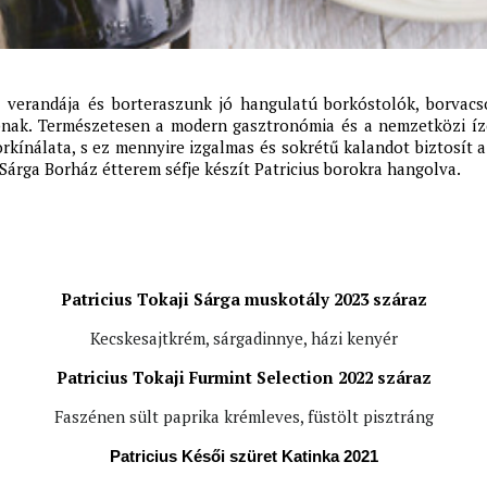
 verandája és borteraszunk jó hangulatú borkóstolók, borvacs
pnak. Természetesen a modern gasztronómia és a nemzetközi íz
rkínálata, s ez mennyire izgalmas és sokrétű kalandot biztosít 
Sárga Borház étterem séfje készít Patricius borokra hangolva.
Patricius Tokaji Sárga muskotály 2023 száraz
Kecskesajtkrém, sárgadinnye, házi kenyér
Patricius Tokaji Furmint Selection 2022 száraz
Faszénen sült paprika krémleves, füstölt pisztráng
Patricius Késői szüret Katinka 2021