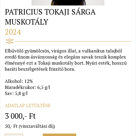
PATRICIUS TOKAJI SÁRGA
MUSKOTÁLY
2024
Elbűvölő gyümölcsös, virágos illat, a vulkanikus talajból
eredő finom ásványosság és elegáns savak teszik komplex
élménnyé ezt a Tokaji muskotály bort. Nyári esték, hosszú
baráti beszélgetések frissítő bora.
Alkohol: 12%
Maradékcukor: 6,5 g/l
Sav: 5,8 g/l
ADATLAP LETÖLTÉSE
3 000,- Ft
50,- Ft (visszaváltási díj)