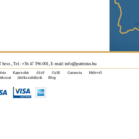
 hrsz., Tel.: +36 47 396 001, E-mail:
info@patricius.hu
éria
Kapcsolat
ÁSzF
GyIK
Garancia
Hírlevél
latkozat
Játékszabályok
Blog