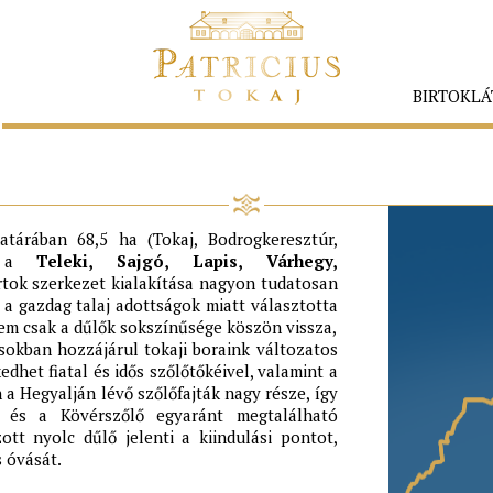
BIRTOKLÁ
DŰLŐK
atárában 68,5 ha (Tokaj, Bodrogkeresztúr,
en a
Teleki, Sajgó, Lapis, Várhegy,
rtok szerkezet kialakítása nagyon tudatosan
 a gazdag talaj adottságok miatt választotta
nem csak a dűlők sokszínűsége köszön vissza,
 sokban hozzájárul tokaji boraink változatos
dhet fiatal és idős szőlőtőkéivel, valamint a
 a Hegyalján lévő szőlőfajták nagy része, így
a és a Kövérszőlő egyaránt megtalálható
tt nyolc dűlő jelenti a kiindulási pontot,
s óvását.