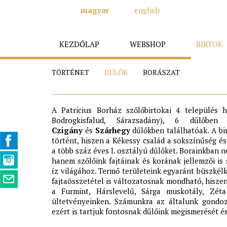
magyar
english
KEZDŐLAP
WEBSHOP
BIRTOK
TÖRTÉNET
DŰLŐK
BORÁSZAT
A Patricius Borház szőlőbirtokai 4 település h
Bodrogkisfalud, Sárazsadány), 6 dűlőb
Czigány
és
Szárhegy
dűlőkben találhatóak. A bi
történt, hiszen a Kékessy család a sokszínűség és
a több száz éves I. osztályú dűlőket. Borainkban 
hanem szőlőink fajtáinak és korának jellemzői is
íz világához. Termő területeink egyaránt büszkélke
fajtaösszetétel is változatosnak mondható, hiszen
a Furmint, Hárslevelű, Sárga muskotály, Zét
ültetvényeinken. Számunkra az általunk gondozo
ezért is tartjuk fontosnak dűlőink megismerését é