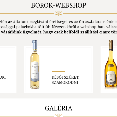
BOROK-WEBSHOP
léri az általunk megkívánt érettséget és az ön asztalára is érde
ssággal palackokba töltjük. Nézzen körül a webshop-ban, válas
vásárlóink figyelmét, hogy csak belföldi szállítási címre tör
OK,
KÉSŐI SZÜRET,
SZAMORODNI
GALÉRIA