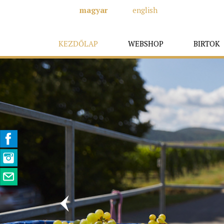
magyar
english
KEZDŐLAP
WEBSHOP
BIRTOK