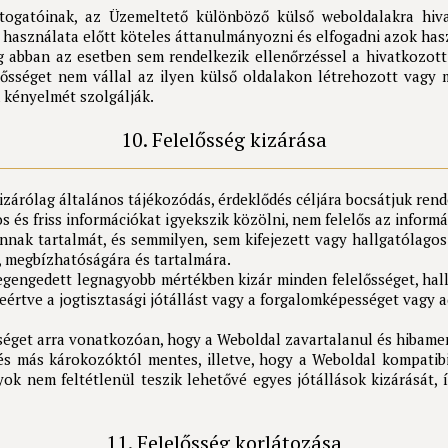
átogatóinak, az Üzemeltető különböző külső weboldalakra hiv
asználata előtt köteles áttanulmányozni és elfogadni azok haszn
abban az esetben sem rendelkezik ellenőrzéssel a hivatkozott o
ősséget nem vállal az ilyen külső oldalakon létrehozott vagy 
 kényelmét szolgálják.
10. Felelősség kizárása
zárólag általános tájékozódás, érdeklődés céljára bocsátjuk rend
és friss információkat igyekszik közölni, nem felelős az inform
annak tartalmát, és semmilyen, sem kifejezett vagy hallgatólago
, megbízhatóságára és tartalmára.
gengedett legnagyobb mértékben kizár minden felelősséget, hallg
értve a jogtisztasági jótállást vagy a forgalomképességet vagy a
éget arra vonatkozóan, hogy a Weboldal zavartalanul és hibament
és más károkozóktól mentes, illetve, hogy a Weboldal kompatibi
yok nem feltétlenül teszik lehetővé egyes jótállások kizárását, 
11. Felelősség korlátozása