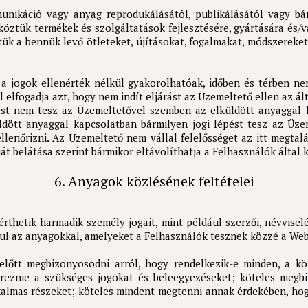
nikáció vagy anyag reprodukálásától, publikálásától vagy bár
köztük termékek és szolgáltatások fejlesztésére, gyártására és/v
ük a bennük levő ötleteket, újításokat, fogalmakat, módszereke
 a jogok ellenérték nélkül gyakorolhatóak, időben és térben 
elfogadja azt, hogy nem indít eljárást az Üzemeltető ellen az ált
ést nem tesz az Üzemeltetővel szemben az elküldött anyaggal ka
ldött anyaggal kapcsolatban bármilyen jogi lépést tesz az Ü
ellenőrizni. Az Üzemeltető nem vállal felelősséget az itt megtal
át belátása szerint bármikor eltávolíthatja a Felhasználók által 
6. Anyagok közlésének feltételei
thetik harmadik személy jogait, mint például szerzői, névvisel
l az anyagokkal, amelyeket a Felhasználók tesznek közzé a Webol
lőtt megbizonyosodni arról, hogy rendelkezik-e minden, a kö
ereznie a szükséges jogokat és beleegyezéseket; köteles megb
lmas részeket; köteles mindent megtenni annak érdekében, hogy á