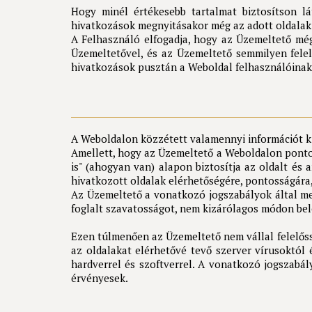
Hogy minél értékesebb tartalmat biztosítson l
hivatkozások megnyitásakor még az adott oldalak h
A Felhasználó elfogadja, hogy az Üzemeltető még 
Üzemeltetővel, és az Üzemeltető semmilyen felel
hivatkozások pusztán a Weboldal felhasználóinak
A Weboldalon közzétett valamennyi információt ki
Amellett, hogy az Üzemeltető a Weboldalon pontos 
is" (ahogyan van) alapon biztosítja az oldalt és 
hivatkozott oldalak elérhetőségére, pontosságára
Az Üzemeltető a vonatkozó jogszabályok által me
foglalt szavatosságot, nem kizárólagos módon bele
Ezen túlmenően az Üzemeltető nem vállal felelőss
az oldalakat elérhetővé tevő szerver vírusoktól 
hardverrel és szoftverrel. A vonatkozó jogszabál
érvényesek.