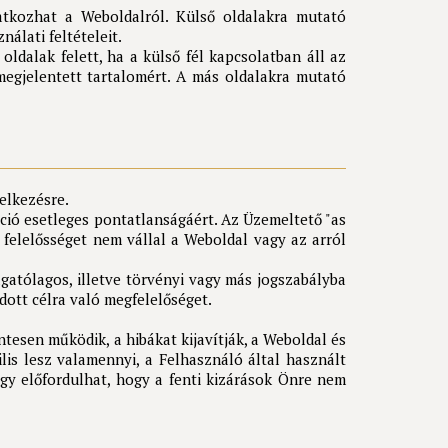
atkozhat a Weboldalról. Külső oldalakra mutató
álati feltételeit.
ldalak felett, ha a külső fél kapcsolatban áll az
megjelentett tartalomért. A más oldalakra mutató
elkezésre.
áció esetleges pontatlanságáért. Az Üzemeltető "as
s felelősséget nem vállal a Weboldal vagy az arról
atólagos, illetve törvényi vagy más jogszabályba
dott célra való megfelelőséget.
esen működik, a hibákat kijavítják, a Weboldal és
lis lesz valamennyi, a Felhasználó által használt
így előfordulhat, hogy a fenti kizárások Önre nem