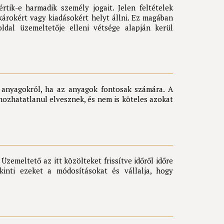
tik-e harmadik személy jogait. Jelen feltételek
károkért vagy kiadásokért helyt állni. Ez magában
ldal üzemeltetője elleni vétsége alapján kerül
t anyagokról, ha az anyagok fontosak számára. A
hozhatatlanul elvesznek, és nem is köteles azokat
zemeltető az itt közölteket frissítve időről időre
kinti ezeket a módosításokat és vállalja, hogy