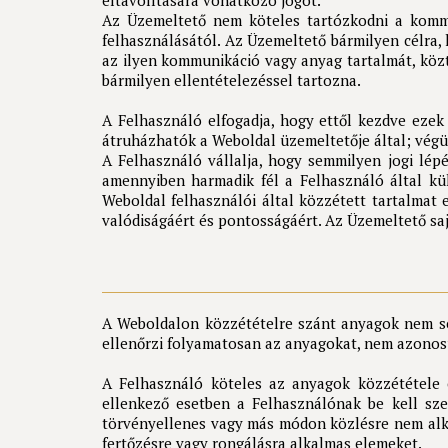
eltávolítására vonatkozó jogot.
Az Üzemeltető nem köteles tartózkodni a kommu
felhasználásától. Az Üzemeltető bármilyen célra, 
az ilyen kommunikáció vagy anyag tartalmát, közt
bármilyen ellentételezéssel tartozna.
A Felhasználó elfogadja, hogy ettől kezdve ezek
átruházhatók a Weboldal üzemeltetője által; végül 
A Felhasználó vállalja, hogy semmilyen jogi lép
amennyiben harmadik fél a Felhasználó által kü
Weboldal felhasználói által közzétett tartalmat 
valódiságáért és pontosságáért. Az Üzemeltető saj
A Weboldalon közzétételre szánt anyagok nem sér
ellenőrzi folyamatosan az anyagokat, nem azonosu
A Felhasználó köteles az anyagok közzététele e
ellenkező esetben a Felhasználónak be kell sz
törvényellenes vagy más módon közlésre nem alka
fertőzésre vagy rongálásra alkalmas elemeket.