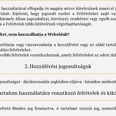
asználatával elfogadja és magára nézve kötelezőnek ismeri el je
ását. Kijelenti, hogy jogosult ezeket a Feltételeket saját va
ármely állam jogszabályai, törvényei, rendeletei vagy egyéb sza
a a Feltételek többi kitételének végrehajthatóságát.
eket, nem használhatja a Weboldalt!
íthatja vagy visszavonhatja a hozzáférést vagy az oldal tarta
lási feltételeket.
ábbi feltételek vonatkozhatnak, amely feltételeket az adott d
2. Hozzáférési jogosultságok
sultságot - diszkrecionális jogkörben eljárva - bármikor módosí
tartalom használatára vonatkozó feltételek és kik
meltető Minden jog fenntartva. A tartalmat szerzői jog, nemz