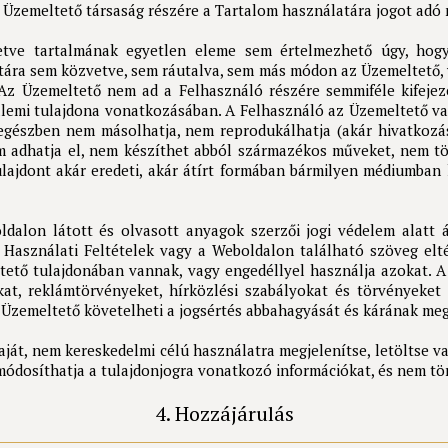
z Üzemeltető társaság részére a Tartalom használatára jogot adó 
letve tartalmának egyetlen eleme sem értelmezhető úgy, hogy
tára sem közvetve, sem ráutalva, sem más módon az Üzemeltető, v
. Az Üzemeltető nem ad a Felhasználó részére semmiféle kifeje
lemi tulajdona vonatkozásában. A Felhasználó az Üzemeltető vag
egészben nem másolhatja, nem reprodukálhatja (akár hivatkozá
 adhatja el, nem készíthet abból származékos műveket, nem tölt
ulajdont akár eredeti, akár átírt formában bármilyen médiumban 
dalon látott és olvasott anyagok szerzői jogi védelem alatt á
al Használati Feltételek vagy a Weboldalon található szöveg e
ltető tulajdonában vannak, vagy engedéllyel használja azokat. A
okat, reklámtörvényeket, hírközlési szabályokat és törvényeket 
Üzemeltető követelheti a jogsértés abbahagyását és kárának meg
aját, nem kereskedelmi célú használatra megjelenítse, letöltse 
ódosíthatja a tulajdonjogra vonatkozó információkat, és nem tör
4. Hozzájárulás