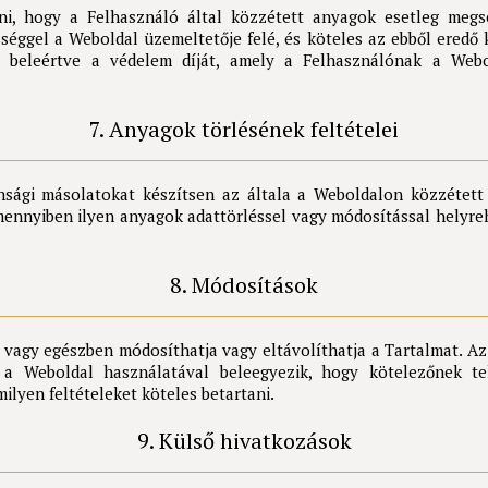
i, hogy a Felhasználó által közzétett anyagok esetleg megsér
séggel a Weboldal üzemeltetője felé, és köteles az ebből eredő 
ét, beleértve a védelem díját, amely a Felhasználónak a Webo
7. Anyagok törlésének feltételei
onsági másolatokat készítsen az általa a Weboldalon közzétet
mennyiben ilyen anyagok adattörléssel vagy módosítással helyre
8. Módosítások
 vagy egészben módosíthatja vagy eltávolíthatja a Tartalmat. Az Ü
ó a Weboldal használatával beleegyezik, hogy kötelezőnek te
milyen feltételeket köteles betartani.
9. Külső hivatkozások