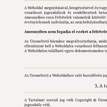
A Weboldal megnyitásával, böngészésével és/vagy h
vonatkozó jogszabályok és rendelkezések betart
Amennyiben ezen Feltételek valamelyik kitételét b
érvénytelennek nyilvánítja, az nem befolyásolhatj
Amennyiben nem fogadja el ezeket a feltétel
Az Üzemeltető bármikor megváltoztathatja, módos
ellenőriznie kell a Weboldalra vonatkozó felhaszná
A Weboldalon található egyes dokumentumokra tov
Az Üzemeltető a Weboldalhoz való hozzáférési jogo
3. A 
A Tartalmat szerzői jog védi. Copyright © Üze
jogszabály védi.