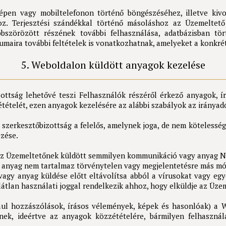
en vagy mobiltelefonon történő böngészéséhez, illetve kivon
oz. Terjesztési szándékkal történő másoláshoz az Üzemeltető
szörözött részének további felhasználása, adatbázisban tört
maira további feltételek is vonatkozhatnak, amelyeket a konkr
5. Weboldalon küldött anyagok kezelése
ottság lehetővé teszi Felhasználók részéről érkező anyagok, 
ételét, ezen anyagok kezelésére az alábbi szabályok az irányad
 szerkesztőbizottság a felelős, amelynek joga, de nem kötelessé
zése.
 az Üzemeltetőnek küldött semmilyen kommunikáció vagy anyag N
y anyag nem tartalmaz törvénytelen vagy megjelentetésre más m
gy anyag küldése előtt eltávolítsa abból a vírusokat vagy egy
látlan használati joggal rendelkezik ahhoz, hogy elküldje az Üze
ul hozzászólások, írásos vélemények, képek és hasonlóak) a We
k, ideértve az anyagok közzétételére, bármilyen felhasználá