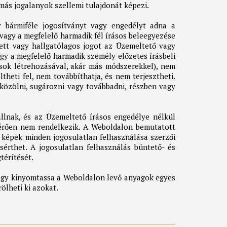
más jogalanyok szellemi tulajdonát képezi.
 bármiféle jogosítványt vagy engedélyt adna a
agy a megfelelő harmadik fél írásos beleegyezése
zett vagy hallgatólagos jogot az Üzemeltető vagy
y a megfelelő harmadik személy előzetes írásbeli
sok létrehozásával, akár más módszerekkel), nem
heti fel, nem továbbíthatja, és nem terjesztheti.
közölni, sugározni vagy továbbadni, részben vagy
llnak, és az Üzemeltető írásos engedélye nélkül
ltérően nem rendelkezik. A Weboldalon bemutatott
 képek minden jogosulatlan felhasználása szerzői
sérthet. A jogosulatlan felhasználás büntető- és
térítését.
vagy kinyomtassa a Weboldalon levő anyagok egyes
ölheti ki azokat.