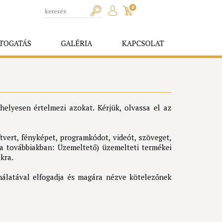
0
TOGATÁS
GALÉRIA
KAPCSOLAT
helyesen értelmezi azokat. Kérjük, olvassa el az
vert, fényképet, programkódot, videót, szöveget,
(a továbbiakban: Üzemeltető) üzemelteti termékei
kra.
nálatával elfogadja és magára nézve kötelezőnek