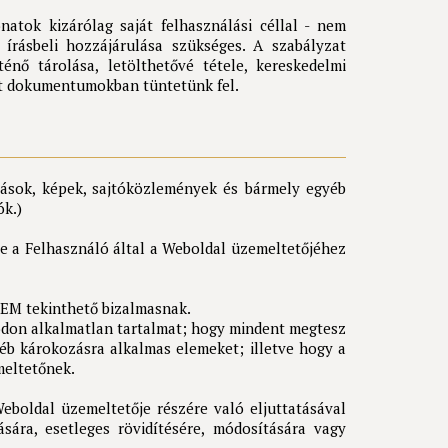
atok kizárólag saját felhasználási céllal - nem
 írásbeli hozzájárulása szükséges. A szabályzat
énő tárolása, letölthetővé tétele, kereskedelmi
ét dokumentumokban tüntetünk fel.
írások, képek, sajtóközlemények és bármely egyéb
ók.)
ge a Felhasználó által a Weboldal üzemeltetőjéhez
EM tekinthető bizalmasnak.
ódon alkalmatlan tartalmat; hogy mindent megtesz
éb károkozásra alkalmas elemeket; illetve hogy a
meltetőnek.
boldal üzemeltetője részére való eljuttatásával
sára, esetleges rövidítésére, módosítására vagy