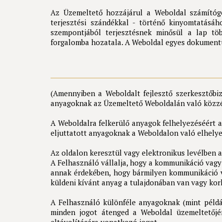
Az Üzemeltető hozzájárul a Weboldal számítógép
terjesztési szándékkal - történő kinyomtatásáh
szempontjából terjesztésnek minősül a lap több
forgalomba hozatala. A Weboldal egyes dokumentu
(Amennyiben a Weboldalt fejlesztő szerkesztőbiz
anyagoknak az Üzemeltető Weboldalán való közzét
A Weboldalra felkerülő anyagok felhelyezéséért a
eljuttatott anyagoknak a Weboldalon való elhelye
Az oldalon keresztül vagy elektronikus levélben
A Felhasználó vállalja, hogy a kommunikáció vag
annak érdekében, hogy bármilyen kommunikáció va
küldeni kívánt anyag a tulajdonában van vagy kor
A Felhasználó különféle anyagoknak (mint példá
minden jogot átenged a Weboldal üzemeltetőjéne