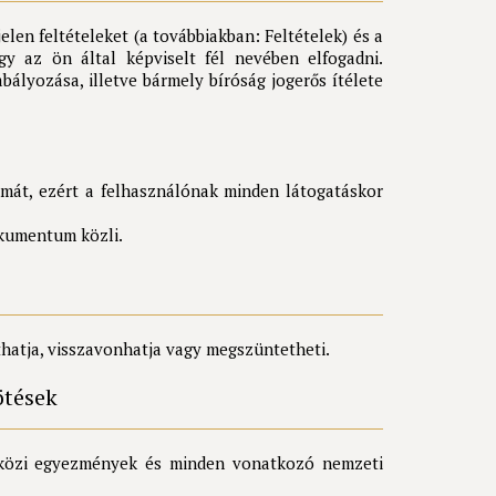
len feltételeket (a továbbiakban: Feltételek) és a
gy az ön által képviselt fél nevében elfogadni.
bályozása, illetve bármely bíróság jogerős ítélete
lmát, ezért a felhasználónak minden látogatáskor
okumentum közli.
thatja, visszavonhatja vagy megszüntetheti.
ötések
etközi egyezmények és minden vonatkozó nemzeti