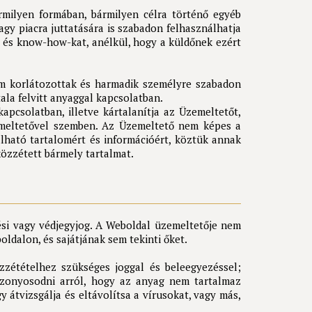
milyen formában, bármilyen célra történő egyéb
agy piacra juttatására is szabadon felhasználhatja
t és know-how-kat, anélkül, hogy a küldőnek ezért
nem korlátozottak és harmadik személyre szabadon
ala felvitt anyaggal kapcsolatban.
pcsolatban, illetve kártalanítja az Üzemeltetőt,
zemeltetővel szemben. Az Üzemeltető nem képes a
álható tartalomért és információért, köztük annak
közzétett bármely tartalmat.
ési vagy védjegyjog. A Weboldal üzemeltetője nem
dalon, és sajátjának sem tekinti őket.
zzétételhez szükséges joggal és beleegyezéssel;
izonyosodni arról, hogy az anyag nem tartalmaz
tvizsgálja és eltávolítsa a vírusokat, vagy más,