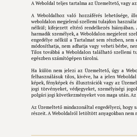
A Weboldal teljes tartalma az Üzemeltető, vagy a
A Weboldalhoz való hozzáférés lehetősége, il
weboldalon megjelenő szellemi tulajdon használa
nélkül; kifejezett eltérő rendelkezés hiányában
harmadik személyek, a Weboldalon megjelent szel
engedélye nélkül a Tartalmat sem részben, sem 
módosíthatja, nem adhatja vagy veheti bérbe, nem
Tilos továbbá a Weboldalon található szellemi t
egészben számítógépen tárolni.
Ha külön nem jelezi az Üzemeltető, úgy a Webol
felhasználásuk tilos, kivéve, ha a jelen Webold
képek, fényképek és illusztrációk vagy az Üzeme
jogi törvényeket, védjegyeket, személyiségi jog
polgári jogi következményeket von maga után. Az 
Az Üzemeltető mindazonáltal engedélyezi, hogy s
részeit. A Weboldalról letöltött anyagokban nem m