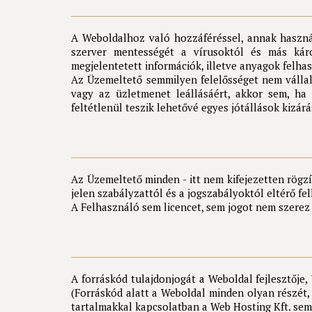
A Weboldalhoz való hozzáféréssel, annak használ
szerver mentességét a vírusoktól és más káros
megjelentetett információk, illetve anyagok felha
Az Üzemeltető semmilyen felelősséget nem vállal 
vagy az üzletmenet leállásáért, akkor sem, ha
feltétlenül teszik lehetővé egyes jótállások kizár
Az Üzemeltető minden - itt nem kifejezetten rögz
jelen szabályzattól és a jogszabályoktól eltérő fel
A Felhasználó sem licencet, sem jogot nem szerez
A forráskód tulajdonjogát a Weboldal fejlesztője,
(Forráskód alatt a Weboldal minden olyan részét,
tartalmakkal kapcsolatban a Web Hosting Kft. sem