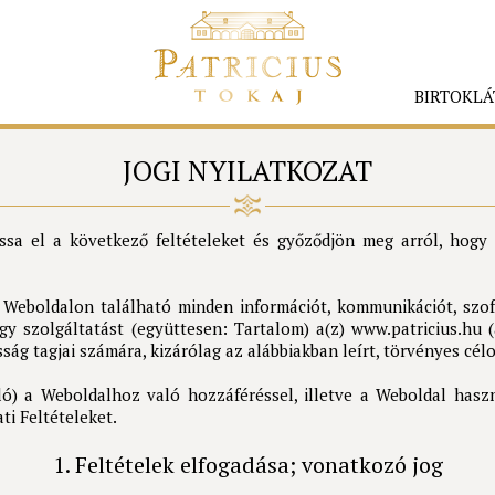
BIRTOKLÁ
JOGI NYILATKOZAT
ssa el a következő feltételeket és győződjön meg arról, hogy 
 Weboldalon található minden információt, kommunikációt, szoft
agy szolgáltatást (együttesen: Tartalom) a(z) www.patricius.hu 
ság tagjai számára, kizárólag az alábbiakban leírt, törvényes célo
ló) a Weboldalhoz való hozzáféréssel, illetve a Weboldal hasz
ti Feltételeket.
1. Feltételek elfogadása; vonatkozó jog