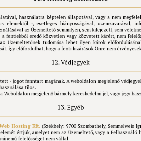
atával, használatra képtelen állapotával, vagy a nem megfele
 elemektől -, esetleges hiányosságával, üzemzavarával, info
sználásával az Üzemeltető semmilyen, sem kifejezett, sem vélelme
a fentiekből eredő közvetlen vagy közvetett kárért, nem felelős
 az Üzemeltetőnek tudomása lehet ilyen károk előfordulásán
ását, így előfordulhat, hogy a fenti kizárások Önre nem érvényesek
12. Védjegyek
ített - jogot fenntart magának. A weboldalon megjelenő védjegy
használása tilos.
 a Weboldalon megjelenő bármely kereskedelmi jel, vagy jegy has
13. Egyéb
Web Hosting Kft.
(Székhely: 9700 Szombathely, Semmelweis Ig
 elemét értjük, amelyet nem az Üzemeltető, vagy a Felhasználó 
minemű felelősséget nem vállal.