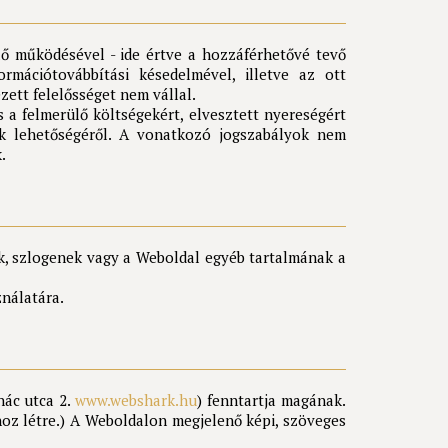
lő működésével - ide értve a hozzáférhetővé tevő
rmációtovábbítási késedelmével, illetve az ott
zett felelősséget nem vállal.
 a felmerülő költségekért, elvesztett nyereségért
ak lehetőségéről. A vonatkozó jogszabályok nem
.
ek, szlogenek vagy a Weboldal egyéb tartalmának a
ználatára.
nác utca 2.
www.webshark.hu
) fenntartja magának.
hoz létre.) A Weboldalon megjelenő képi, szöveges