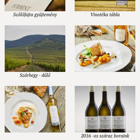
Szőlőfajta gyűjtemény
Vinotéka tábla
Szárhegy - dűlő
2016 -os száraz boraink