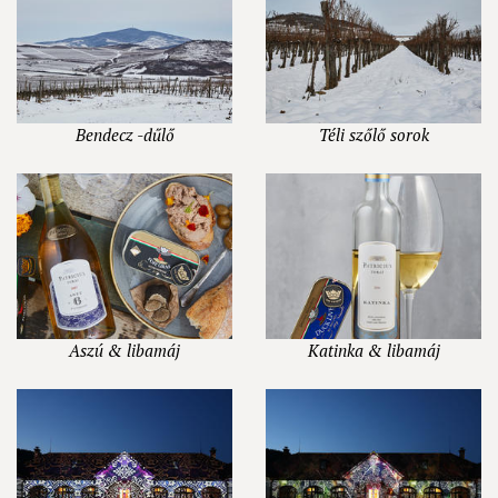
Bendecz -dűlő
Téli szőlő sorok
Aszú & libamáj
Katinka & libamáj