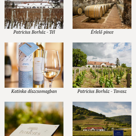
Patricius Borház - Tél
Érlelő pince
Katinka díszcsomagban
Patricius Borház - Tavasz