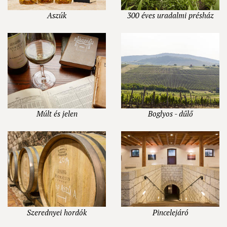
Aszúk
300 éves uradalmi présház
Múlt és jelen
Boglyos - dűlő
Szerednyei hordók
Pincelejáró