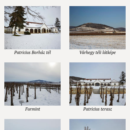
Patricius Borház tél
Várhegy téli látképe
Furmint
Patricius terasz