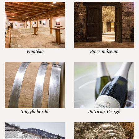
Vinotéka
Pince múzeum
Tölgyfa hordó
Patricius Pezsgő